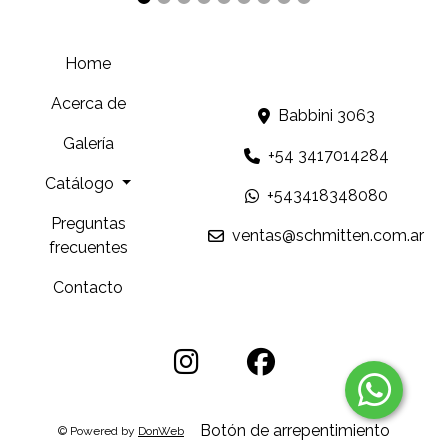
Home
Acerca de
Babbini 3063
Galería
+54 3417014284
Catálogo
+543418348080
Preguntas
ventas@schmitten.com.ar
frecuentes
Contacto
Botón de arrepentimiento
© Powered by
DonWeb